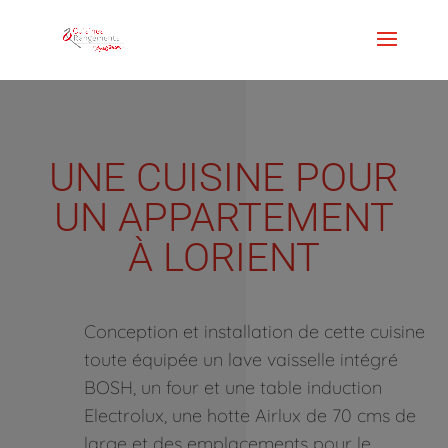
UNE CUISINE POUR
UN APPARTEMENT
À LORIENT
Conception et installation de cette cuisine
toute équipée un lave vaisselle intégré
BOSH, un four et une table induction
Electrolux, une hotte Airlux de 70 cms de
large et des emplacements pour le