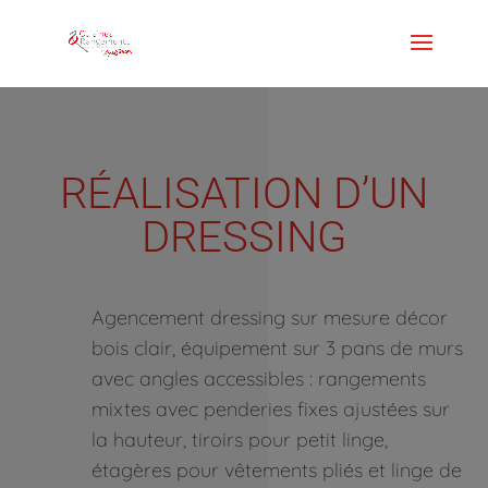
RÉALISATION D’UN
DRESSING
Agencement dressing sur mesure décor
bois clair, équipement sur 3 pans de murs
avec angles accessibles : rangements
mixtes avec penderies fixes ajustées sur
la hauteur, tiroirs pour petit linge,
étagères pour vêtements pliés et linge de