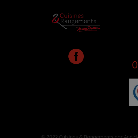

0
© 2022 Cuisines & Rangements par Annick 