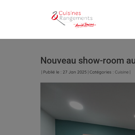
Nouveau show-room au 
|
Publié le : 27 Jan 2025
|
Catégories :
Cuisine
|