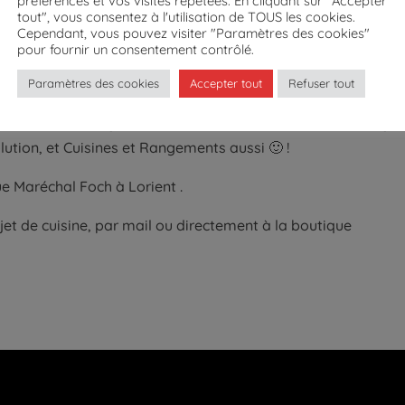
préférences et vos visites répétées. En cliquant sur "Accepter
tout", vous consentez à l'utilisation de TOUS les cookies.
Cependant, vous pouvez visiter "Paramètres des cookies"
pour fournir un consentement contrôlé.
ow-room ! le grand retour du coloris Terracotta , couleur
 belles associations de couleurs.
Paramètres des cookies
Accepter tout
Refuser tout
 découvrir au magasin, nouvelles couleurs, nouveaux designs,
ution, et Cuisines et Rangements aussi 🙂 !
e Maréchal Foch à Lorient .
jet de cuisine, par mail ou directement à la boutique