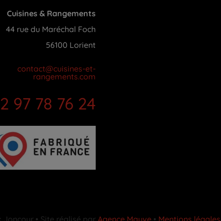
Cuisines & Rangements
44 rue du Maréchal Foch
56100 Lorient
contact@cuisines-et-
rangements.com
2 97 78 76 24
Joncour • Site réalisé par
Agence Mauve
•
Mentions légales